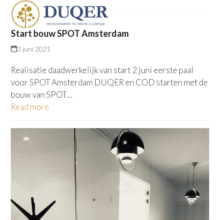
Skip
Open
Close
to
mobile
mobile
content
Start bouw SPOT Amsterdam
menu
menu
3 juni 2021
Realisatie daadwerkelijk van start 2 juni eerste paal
voor SPOT Amsterdam DUQER en COD starten met de
bouw van SPOT…
Read more